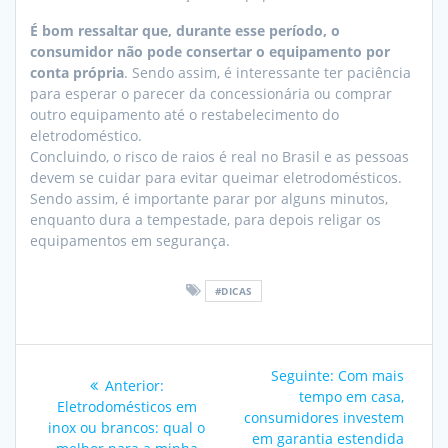
É bom ressaltar que, durante esse período, o
consumidor não pode consertar o equipamento por
conta própria
. Sendo assim, é interessante ter paciência
para esperar o parecer da concessionária ou comprar
outro equipamento até o restabelecimento do
eletrodoméstico.
Concluindo, o risco de raios é real no Brasil e as pessoas
devem se cuidar para evitar queimar eletrodomésticos.
Sendo assim, é importante parar por alguns minutos,
enquanto dura a tempestade, para depois religar os
equipamentos em segurança.
#DICAS
Navegação
Post
Seguinte:
Com mais
Post
Anterior:
de
seguinte:
tempo em casa,
anterior:
Eletrodomésticos em
consumidores investem
inox ou brancos: qual o
Post
em garantia estendida