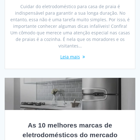
Cuidar do eletrodoméstico para casa de praia é
indispensável para garantir a sua longa duração. No
entanto, essa não é uma tarefa muito simples. Por isso, é
importante conhecer algumas dicas infalíveis! Confira!
Um cômodo que merece uma atenção especial nas casas
de praias é a cozinha. É nela que os moradores e os
visitantes…
Leia mais
As 10 melhores marcas de
eletrodomésticos do mercado