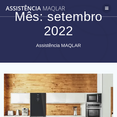
Skip
ASSISTÊNCIA
MAQLAR
to
Mês:
setembro
content
2022
Assistência MAQLAR