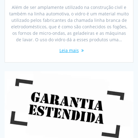
Além de ser amplamente utilizado na construção civil e
também na linha automotiva, o vidro é um material muito
utilizado pelos fabricantes da chamada linha branca de
eletrodomésticos, que é como são conhecidos os fogões,
os fornos de micro-ondas, as geladeiras e as máquinas
de lavar. O uso do vidro dá a esses produtos uma…
Leia mais