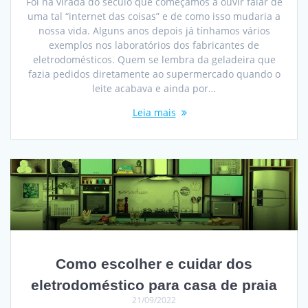
Foi na virada do século que começamos a ouvir falar de
uma tal “internet das coisas” e de como isso mudaria a
nossa vida. Alguns anos depois já tínhamos vários
exemplos nos laboratórios dos fabricantes de
eletrodomésticos. Quem se lembra da geladeira que
fazia pedidos diretamente ao supermercado quando o
leite acabava e ainda por…
Leia mais
Como escolher e cuidar dos
eletrodoméstico para casa de praia
21/09/2022