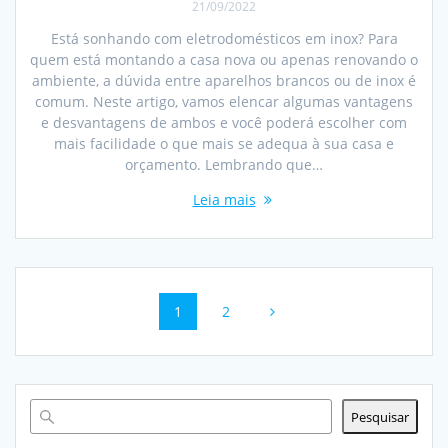
21/09/2022
Está sonhando com eletrodomésticos em inox? Para
quem está montando a casa nova ou apenas renovando o
ambiente, a dúvida entre aparelhos brancos ou de inox é
comum. Neste artigo, vamos elencar algumas vantagens
e desvantagens de ambos e você poderá escolher com
mais facilidade o que mais se adequa à sua casa e
orçamento. Lembrando que…
Leia mais
Navegação
Página
Página
1
2
dos
posts
Pesquisar