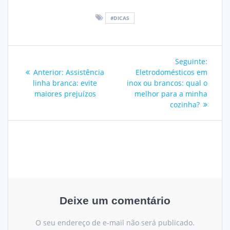
#DICAS
Navegação
Post
Seguinte:
de
Post
seguin
Anterior:
Assistência
Eletrodomésticos em
anterior:
linha branca: evite
inox ou brancos: qual o
Post
maiores prejuízos
melhor para a minha
cozinha?
Deixe um comentário
O seu endereço de e-mail não será publicado.