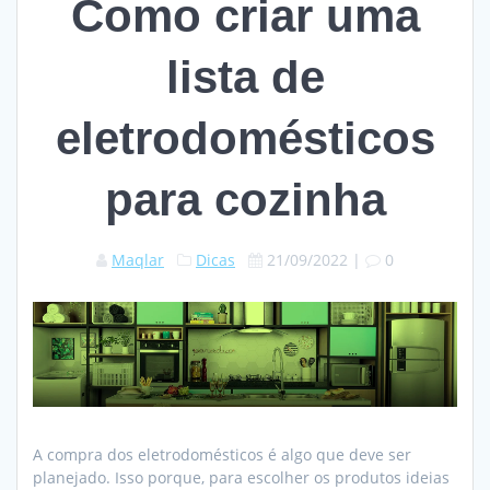
Como criar uma
lista de
eletrodomésticos
para cozinha
Maqlar
Dicas
21/09/2022
|
0
A compra dos eletrodomésticos é algo que deve ser
planejado. Isso porque, para escolher os produtos ideias