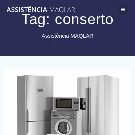
Skip
ASSISTÊNCIA
MAQLAR
to
Tag:
conserto
content
Assistência MAQLAR